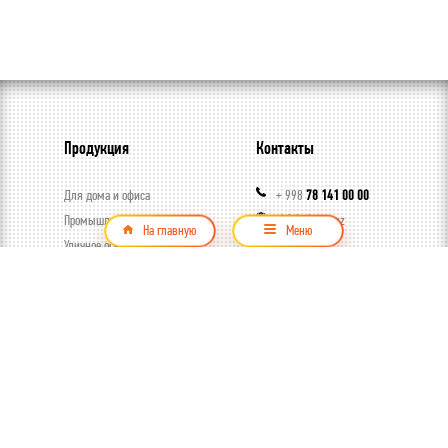
Продукция
Контакты
Для дома и офиса
+ 998
78 141 00 00
Промышленное освещение
akfalighting.uz
На главную
Меню
Уличное освещение
akfaledbot
Стабилизаторы напряжения
akfalighting
Поиск
Введи ключевое слово
Продукция