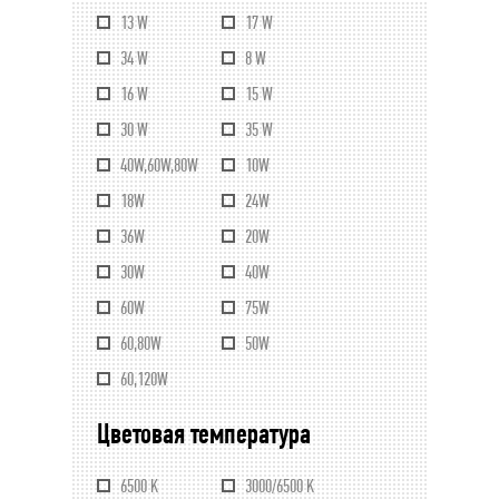
13 W
17 W
34 W
8 W
16 W
15 W
30 W
35 W
40W,60W,80W
10W
18W
24W
36W
20W
30W
40W
60W
75W
60,80W
50W
60,120W
Цветовая температура
6500 K
3000/6500 K