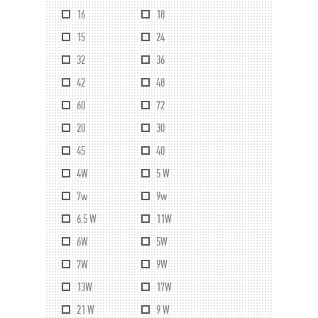
16
18
15
24
32
36
42
48
60
72
20
30
45
40
4W
5 W
7w
9w
6.5 W
11W
6W
5W
7W
9W
13W
17W
21 W
9 W