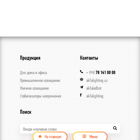
Продукция
Контакты
Для дома и офиса
+ 998
78 141 00 00
Промышленное освещение
akfalighting.uz
Уличное освещение
akfaledbot
Стабилизаторы напряжения
akfalighting
Поиск
Введи ключевое слово
На главную
Меню