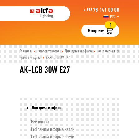
78 141 00 00
+ 998
РУС
UZB
0
В корзину
Главная
Каталог товаров
Для дома и офиса
Led лампы в ф
орме капсулы
AK-LCB 30W E27
AK-LCB 30W E27
Для дома и офиса
Все товары
Led лампы в форме капли
Led лампы в форме свечи