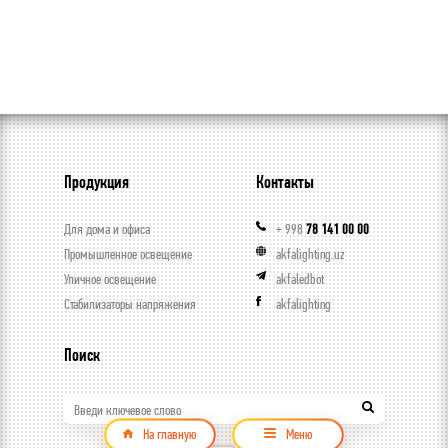
Продукция
Контакты
Для дома и офиса
+ 998
78 141 00 00
Промышленное освещение
akfalighting.uz
Уличное освещение
akfaledbot
Стабилизаторы напряжения
akfalighting
Поиск
Введи ключевое слово
На главную
Меню