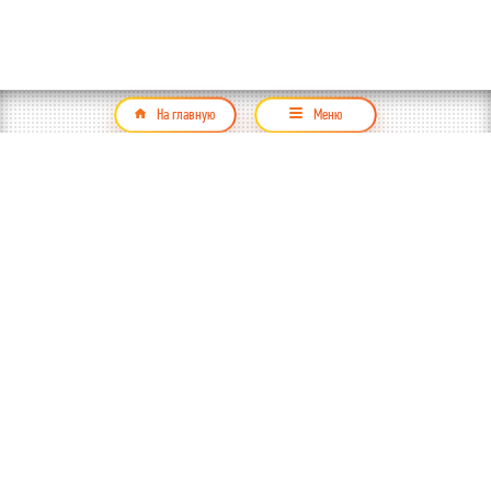
На главную
Меню
Продукция
Контакты
Для дома и офиса
+ 998
78 141 00 00
Промышленное освещение
akfalighting.uz
Уличное освещение
akfaledbot
Стабилизаторы напряжения
akfalighting
Поиск
Введи ключевое слово
Продукция