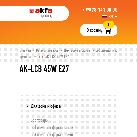
78 141 00 00
+ 998
РУС
UZB
0
В корзину
Главная
Каталог товаров
Для дома и офиса
Led лампы в ф
орме капсулы
AK-LCB 45W E27
AK-LCB 45W E27
Для дома и офиса
Все товары
Led лампы в форме капли
Led лампы в форме свечи