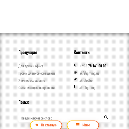
Продукция
Контакты
Для дома и офиса
+ 998
78 141 00 00
Промышленное освещение
akfalighting.uz
Уличное освещение
akfaledbot
Стабилизаторы напряжения
akfalighting
Поиск
Введи ключевое слово
На главную
Меню