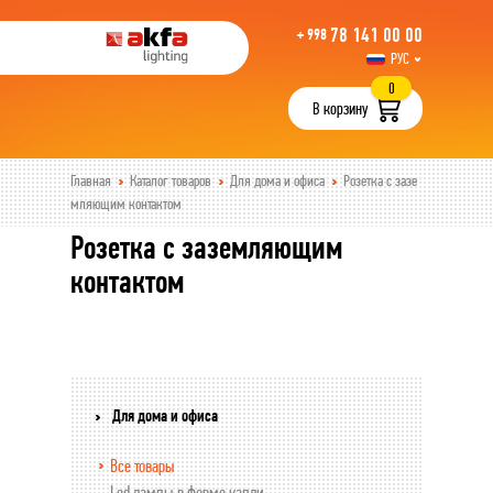
78 141 00 00
+ 998
РУС
UZB
0
В корзину
Главная
Каталог товаров
Для дома и офиса
Розетка с зазе
мляющим контактом
Розетка с заземляющим
контактом
Для дома и офиса
Все товары
Led лампы в форме капли