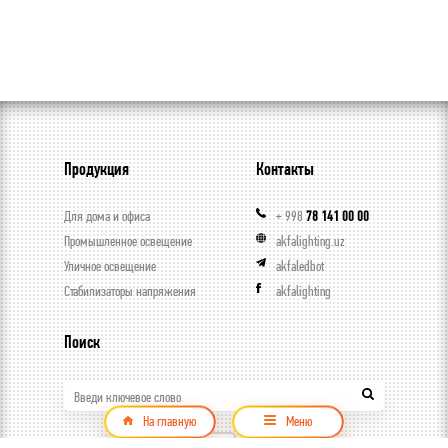
Продукция
Контакты
Для дома и офиса
+ 998
78 141 00 00
Промышленное освещение
akfalighting.uz
Уличное освещение
akfaledbot
Стабилизаторы напряжения
akfalighting
Поиск
Введи ключевое слово
На главную
Меню
Продукция