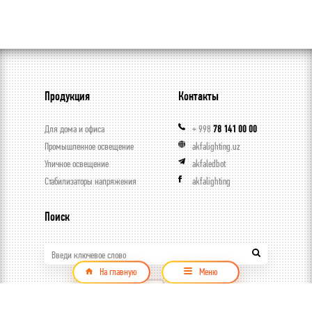
Продукция
Контакты
Для дома и офиса
+ 998
78 141 00 00
Промышленное освещение
akfalighting.uz
Уличное освещение
akfaledbot
Стабилизаторы напряжения
akfalighting
Поиск
Введи ключевое слово
На главную
Меню
Продукция