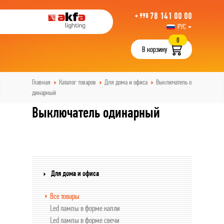
78 141 00 00
+ 998
РУС
UZB
0
В корзину
Главная
Каталог товаров
Для дома и офиса
Выключатель о
динарный
Выключатель одинарный
Для дома и офиса
Все товары
Led лампы в форме капли
Led лампы в форме свечи