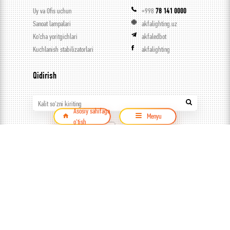
Uy va Ofis uchun
+998
78 141 0000
Sanoat lampalari
akfalighting.uz
Ko’cha yoritgichlari
akfaledbot
Kuchlanish stabilizatorlari
akfalighting
Qidirish
Kalit so'zni kiriting
Asosiy sahifaga
Menyu
o'tish
Mahsulot
© ООО Capital trade, 2026