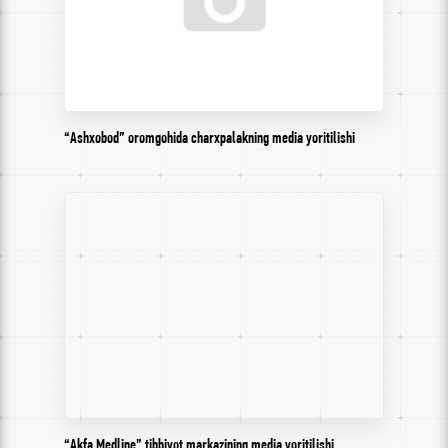
“Ashxobod” oromgohida charxpalakning media yoritilishi
“Akfa Medline” tibbiyot markazining media yoritilishi