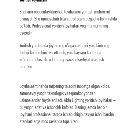
Shaharni obodonlashtirishda loyihalarni yoritish muhim rol
o’ynaydi. Shu munosabati bilan atrof olam o’zgacha ko’rinishda
bo’ladi. Professional yoritish loyihalari yoqimli muhitning
asosidir.
Yoritish yordamida joylarning o’ziga xosligini yoki binoning
tashqi ko’rinishini aks ettirish, yoki bayram kunlariga
ko’chalarni bezaib odamlarga yaxshi kayfiyat ulashish
mumkin.
Loyihalashtirishda mijozning talabini inobatga olgan xolda,
zamonaviy yuqori texnologik va tejamkor yoritish
uskunalaridan foydalaniladi. Akfa Lighting yoritish loyihalari –
bu yuqori sifat va ishonchli kafolat. Bizning jamoa har bir
loyihani professional tarzda ishlab chiqib, tayyor ishni barcha
standartlarga mos ravishda topshiradi.