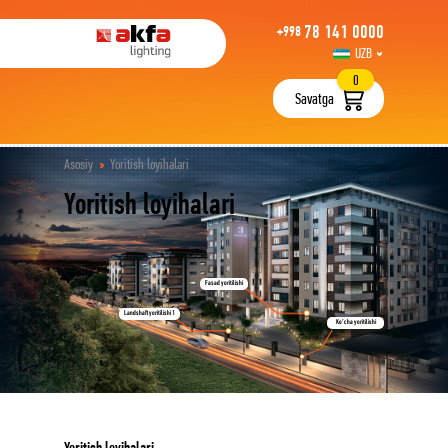
78 141 0000
+998
UZB
РУС
0
Savatga
Asosiy
Yoritish loyihalari
Yoritish loyihalari
Fasad yoritilishi
Landshaft yoritilishi 1
Ko’cha yoritilishi
Yoritish loyihalari