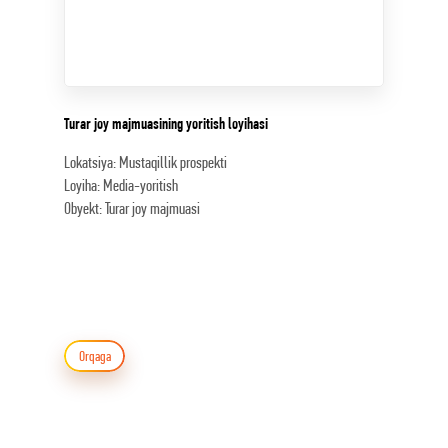
Turar joy majmuasining yoritish loyihasi
Lokatsiya: Mustaqillik prospekti
Loyiha: Media-yoritish
Obyekt: Turar joy majmuasi
Orqaga