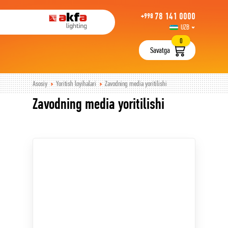
78 141 0000
+998
UZB
РУС
0
Savatga
Asosiy
Yoritish loyihalari
Zavodning media yoritilishi
Zavodning media yoritilishi