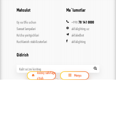
Mahsulot
Ma`lumotlar
Uy va Ofis uchun
+998
78 141 0000
Sanoat lampalari
akfalighting.uz
Ko’cha yoritgichlari
akfaledbot
Kuchlanish stabilizatorlari
akfalighting
Qidirish
Kalit so'zni kiriting
Asosiy sahifaga
Menyu
o'tish
Mahsulot
© ООО Capital trade, 2026