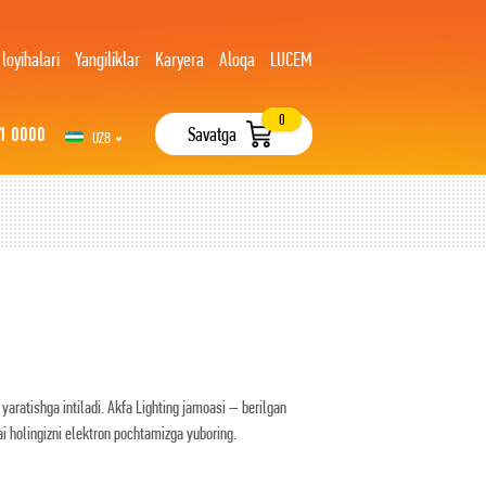
 loyihalari
Yangiliklar
Karyera
Aloqa
LUCEM
0
1 0000
Savatga
UZB
РУС
yaratishga intiladi. Akfa Lighting jamoasi – berilgan
mai holingizni elektron pochtamizga yuboring.