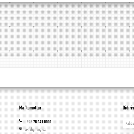
Ma`lumotlar
Qidiri
+998
78 141 0000
Kalit 
akfalighting.uz