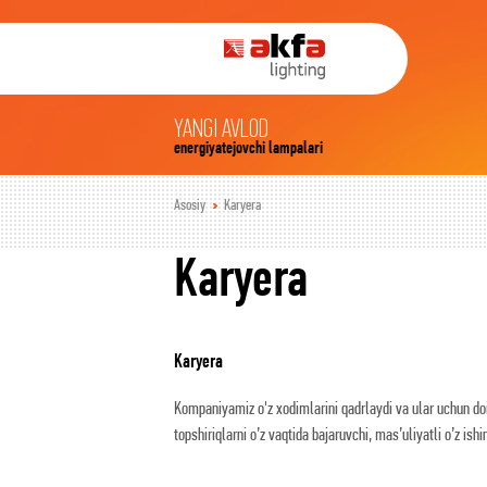
YANGI AVLOD
energiyatejovchi lampalari
Asosiy
Karyera
Karyera
Karyera
Kompaniyamiz o'z xodimlarini qadrlaydi va ular uchun doim
topshiriqlarni o’z vaqtida bajaruvchi, mas’uliyatli o’z is