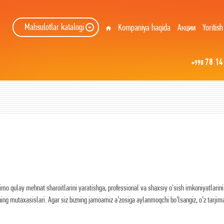
Mahsulotlar katalogi
Kompaniya haqida
Акции
Yoritish
78 14
+998
o qulay mehnat sharoitlarini yaratishga, professional va shaxsiy o'sish imkoniyatlarini 
hining mutaxasislari. Agar siz bizning jamoamiz a’zosiga aylanmoqchi bo’lsangiz, o’z tarji