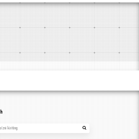
sh
so'zni kiriting