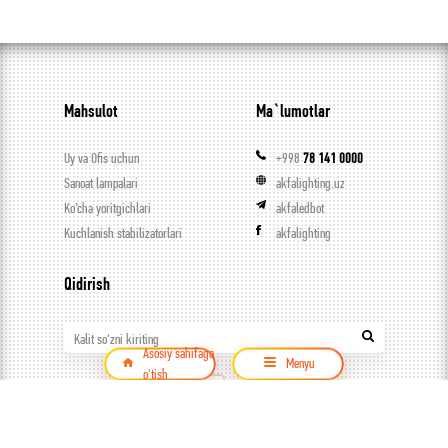
Mahsulot
Ma`lumotlar
Uy va Ofis uchun
+998
78 141 0000
Sanoat lampalari
akfalighting.uz
Ko’cha yoritgichlari
akfaledbot
Kuchlanish stabilizatorlari
akfalighting
Qidirish
Kalit so'zni kiriting
Asosiy sahifaga
Menyu
o'tish
Mahsulot