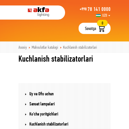
78 141 0000
+998
UZB
РУС
0
Savatga
Asosiy
Mahsulotlar katalogi
Kuchlanish stabilizatorlari
Kuchlanish stabilizatorlari
Uy va Ofis uchun
Sanoat lampalari
Ko’cha yoritgichlari
Kuchlanish stabilizatorlari