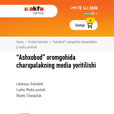
78 141 0000
+998
UZB
РУС
0
Savatga
Asosiy
Yoritish loyihalari
“Ashxobod” oromgohida charxpalaknin
g media yoritilishi
“Ashxobod” oromgohida
charxpalakning media yoritilishi
Lokatsiya: Ashxobod
Loyiha: Media-yoritish
Obyekt: Сharxpalak