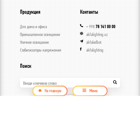
Продукция
Контакты
Для дома и офиса
+ 998
78 141 00 00
Промышленное освещение
akfalighting.uz
Уличное освещение
akfaledbot
Стабилизаторы напряжения
akfalighting
Поиск
Введи ключевое слово
На главную
Меню
Продукция
© ООО Capital trade, 2026