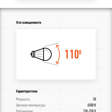
Угол освещенности
110
0
Характеристики
Мощность
50
Цветовая температура
6500 K
Напряжение
120-250 V