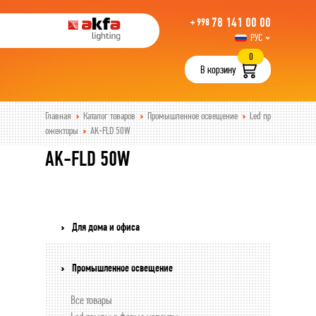
78 141 00 00
+ 998
РУС
UZB
0
В корзину
Главная
Каталог товаров
Промышленное освещение
Led пр
ожекторы
AK-FLD 50W
AK-FLD 50W
Для дома и офиса
Промышленное освещение
Все товары