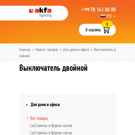
78 141 00 00
+ 998
РУС
UZB
0
В корзину
Главная
Каталог товаров
Для дома и офиса
Выключатель д
войной
Выключатель двойной
Для дома и офиса
Все товары
Led лампы в форме капли
Led лампы в форме свечи