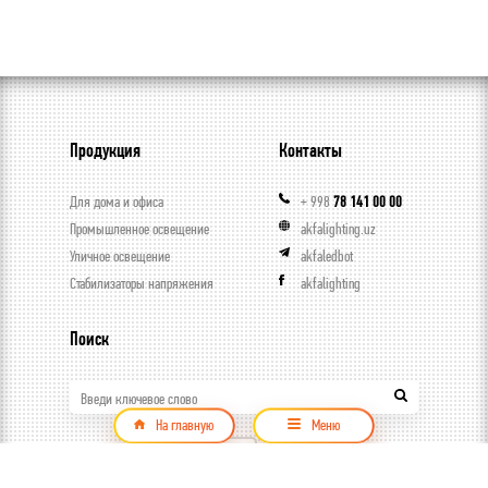
Продукция
Контакты
Для дома и офиса
+ 998
78 141 00 00
Промышленное освещение
akfalighting.uz
Уличное освещение
akfaledbot
Стабилизаторы напряжения
akfalighting
Поиск
Введи ключевое слово
На главную
Меню
Продукция