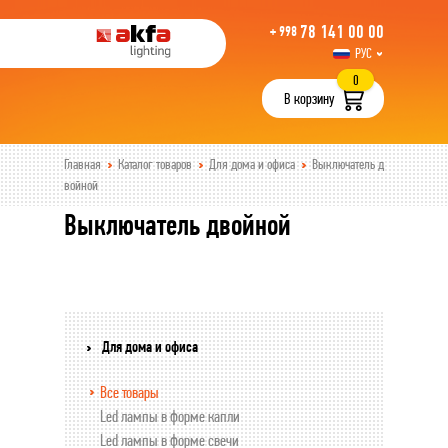
78 141 00 00
+ 998
РУС
UZB
0
В корзину
Главная
Каталог товаров
Для дома и офиса
Выключатель д
войной
Выключатель двойной
Для дома и офиса
Все товары
Led лампы в форме капли
Led лампы в форме свечи