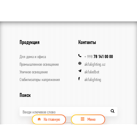
Продукция
Контакты
Для дома и офиса
+ 998
78 141 00 00
Промышленное освещение
akfalighting.uz
Уличное освещение
akfaledbot
Стабилизаторы напряжения
akfalighting
Поиск
Введи ключевое слово
На главную
Меню
Продукция