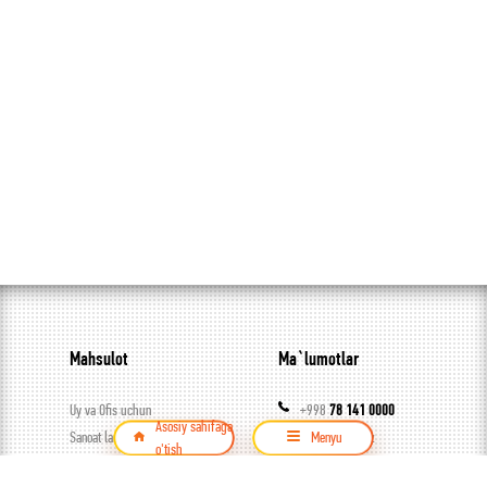
Mahsulot
Ma`lumotlar
Uy va Ofis uchun
+998
78 141 0000
Asosiy sahifaga
Sanoat lampalari
akfalighting.uz
Menyu
o'tish
Ko’cha yoritgichlari
akfaledbot