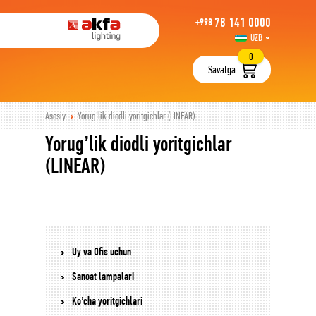
78 141 0000
+998
UZB
РУС
0
Savatga
Asosiy
Yorug’lik diodli yoritgichlar (LINEAR)
Yorug’lik diodli yoritgichlar
(LINEAR)
Uy va Ofis uchun
Sanoat lampalari
Ko’cha yoritgichlari