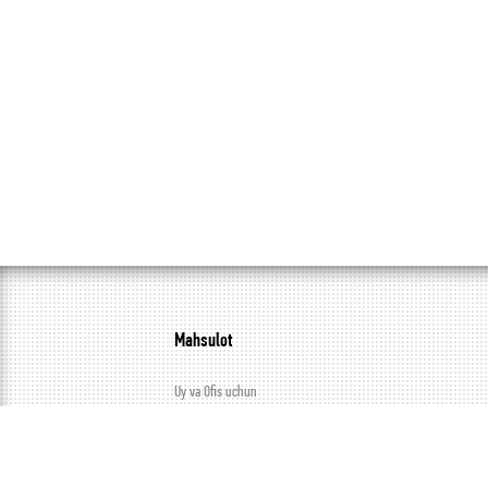
Mahsulot
Uy va Ofis uchun
Sanoat lampalari
Ko’cha yoritgichlari
Kuchlanish stabilizatorlari