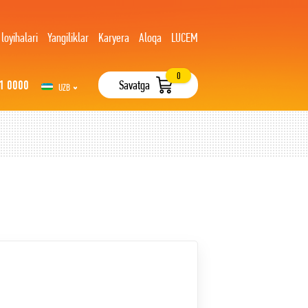
 loyihalari
Yangiliklar
Karyera
Aloqa
LUCEM
0
1 0000
Savatga
UZB
РУС