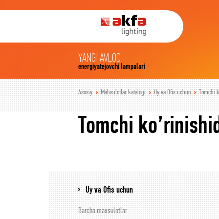
YANGI AVLOD
energiyatejovchi lampalari
Asosiy
Mahsulotlar katalogi
Uy va Ofis uchun
Tomchi k
Tomchi ko’rinishi
Uy va Ofis uchun
Barcha maxsulotlar