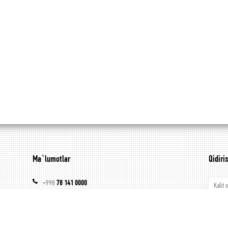
Ma`lumotlar
Qidiri
+998
78 141 0000
Kalit 
akfalighting.uz
akfaledbot
Mahsu
akfalighting