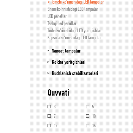
Tomchi ko’rinishidagi LED lampalar
Sham ko’rinishidagi LED lampalar
LED panellar
Tashqi Led panellar
Truba ko’rinishidagi LED yoritgichlar
Kapsula ko’rinishidagi LED lampalar
Sanoat lampalari
Ko’cha yoritgichlari
Kuchlanish stabilizatorlari
Quvvati
3
5
7
10
12
16