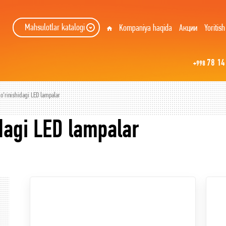
Mahsulotlar katalogi
Kompaniya haqida
Акции
Yoritish
78 14
+998
o’rinishidagi LED lampalar
dagi LED lampalar