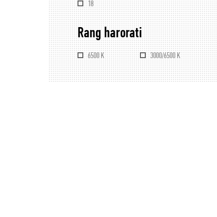
18
Rang harorati
6500 K
3000/6500 K