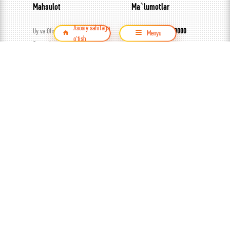
Mahsulot
Ma`lumotlar
Asosiy sahifaga
Uy va Ofis uchun
+998
78 141 0000
Menyu
o'tish
Sanoat lampalari
akfalighting.uz
Ko’cha yoritgichlari
akfaledbot
Kuchlanish stabilizatorlari
akfalighting
Qidirish
Kalit so'zni kiriting
Mahsulot
© ООО Capital trade, 2026