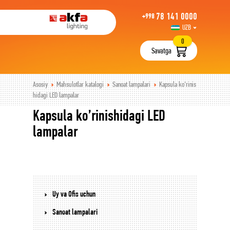
78 141 0000
+998
UZB
РУС
0
Savatga
Asosiy
Mahsulotlar katalogi
Sanoat lampalari
Kapsula ko’rinis
hidagi LED lampalar
Kapsula ko’rinishidagi LED
lampalar
Uy va Ofis uchun
Sanoat lampalari