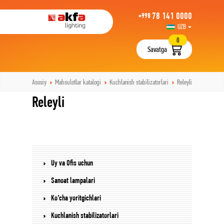
78 141 0000
+998
UZB
РУС
0
Savatga
Asosiy
Mahsulotlar katalogi
Kuchlanish stabilizatorlari
Releyli
Releyli
Uy va Ofis uchun
Sanoat lampalari
Ko’cha yoritgichlari
Kuchlanish stabilizatorlari