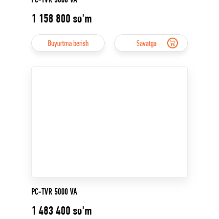
1 158 800
so'm
Buyurtma berish
Savatga
PC-TVR 5000 VA
1 483 400
so'm