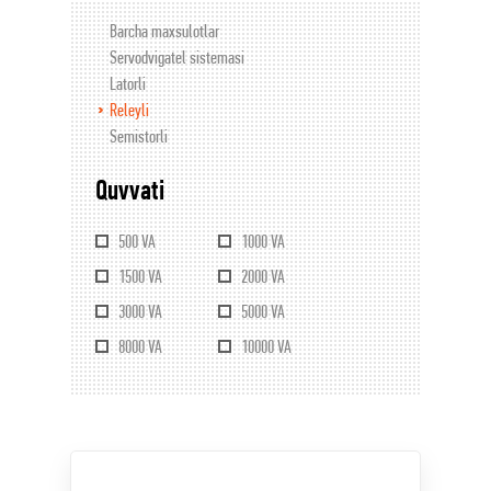
Barcha maxsulotlar
Servodvigatel sistemasi
Latorli
Releyli
Semistorli
Quvvati
500 VA
1000 VA
1500 VA
2000 VA
3000 VA
5000 VA
8000 VA
10000 VA