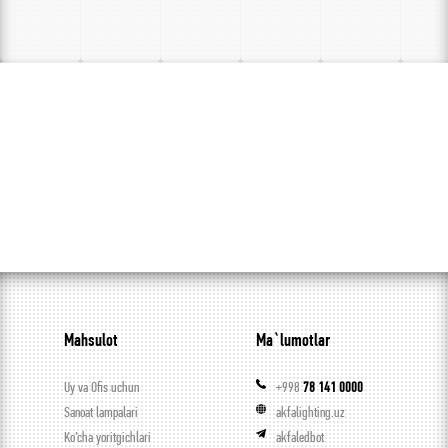
Mahsulot
Ma`lumotlar
Uy va Ofis uchun
+998
78 141 0000
Sanoat lampalari
akfalighting.uz
Ko’cha yoritgichlari
akfaledbot