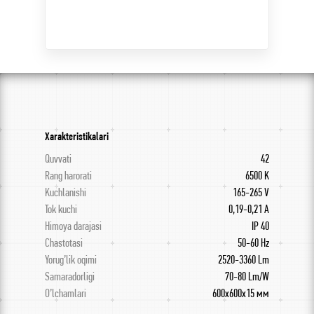
Xarakteristikalari
Quvvati
42
Rang harorati
6500 K
Kuchlanishi
165-265 V
Tok kuchi
0,19-0,21 A
Himoya darajasi
IP 40
Chastotasi
50-60 Hz
Yorug’lik oqimi
2520-3360 Lm
Samaradorligi
70-80 Lm/W
O’lchamlari
600x600x15 мм