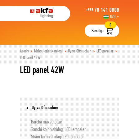
78 141 0000
+998
UZB
РУС
0
Savatga
Asosiy
Mahsulotlar katalogi
Uy va Ofis uchun
LED panellar
LED panel 42W
LED panel 42W
Uy va Ofis uchun
Barcha maxsulotlar
Tomchi ko’rinishidagi LED lampalar
Sham ko’rinishidagi LED lampalar