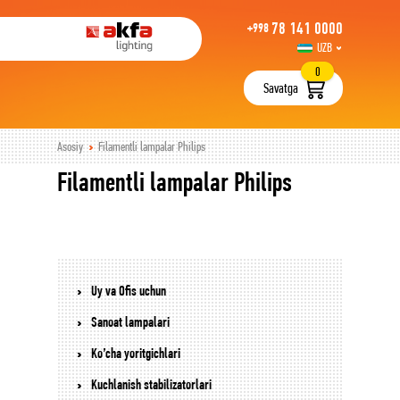
78 141 0000
+998
UZB
РУС
0
Savatga
Asosiy
Filamentli lampalar Philips
Filamentli lampalar Philips
Uy va Ofis uchun
Sanoat lampalari
Ko’cha yoritgichlari
Kuchlanish stabilizatorlari