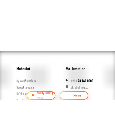
Mahsulot
Ma`lumotlar
Uy va Ofis uchun
+998
78 141 0000
Sanoat lampalari
akfalighting.uz
Asosiy sahifaga
Ko’cha yoritgichlari
akfaledbot
Menyu
o'tish
Kuchlanish stabilizatorlari
akfalighting
Qidirish