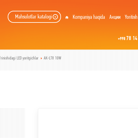
Mahsulotlar katalogi
Kompaniya haqida
Акции
Yoritish
78 14
+998
rinishidagi LED yoritgichlar
AK-LT8 10W