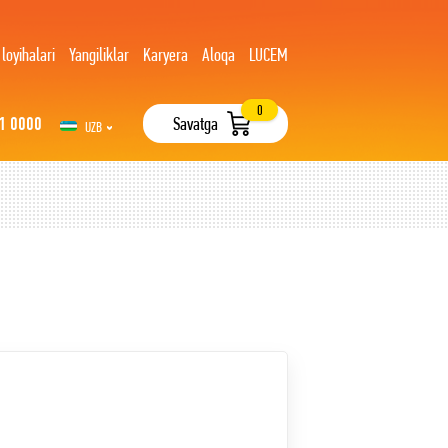
 loyihalari
Yangiliklar
Karyera
Aloqa
LUCEM
0
1 0000
Savatga
UZB
РУС