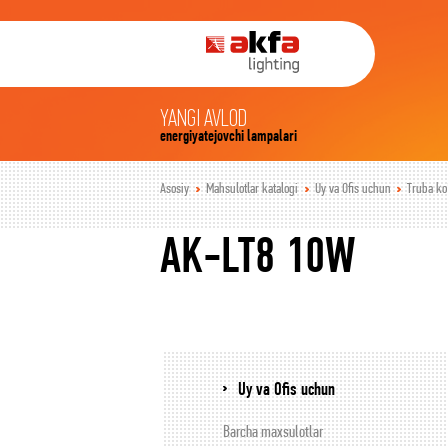
YANGI AVLOD
energiyatejovchi lampalari
Asosiy
Mahsulotlar katalogi
Uy va Ofis uchun
Truba ko’
AK-LT8 10W
Uy va Ofis uchun
Barcha maxsulotlar