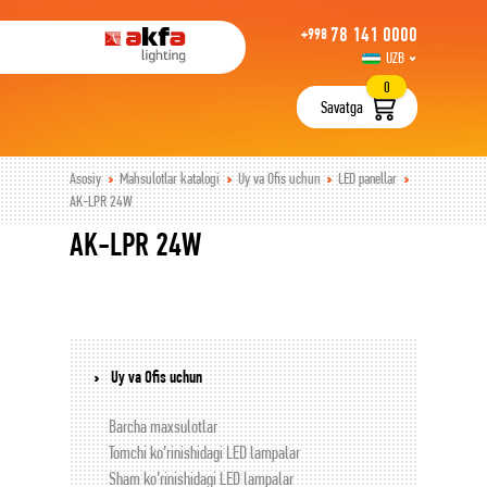
78 141 0000
+998
UZB
РУС
0
Savatga
Asosiy
Mahsulotlar katalogi
Uy va Ofis uchun
LED panellar
AK-LPR 24W
AK-LPR 24W
Uy va Ofis uchun
Barcha maxsulotlar
Tomchi ko’rinishidagi LED lampalar
Sham ko’rinishidagi LED lampalar