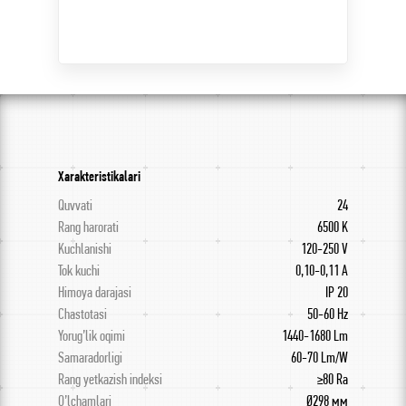
Xarakteristikalari
Quvvati
24
Rang harorati
6500 K
Kuchlanishi
120-250 V
Tok kuchi
0,10-0,11 A
Himoya darajasi
IP 20
Chastotasi
50-60 Hz
Yorug’lik oqimi
1440-1680 Lm
Samaradorligi
60-70 Lm/W
Rang yetkazish indeksi
≥80 Ra
O’lchamlari
Ø298 мм