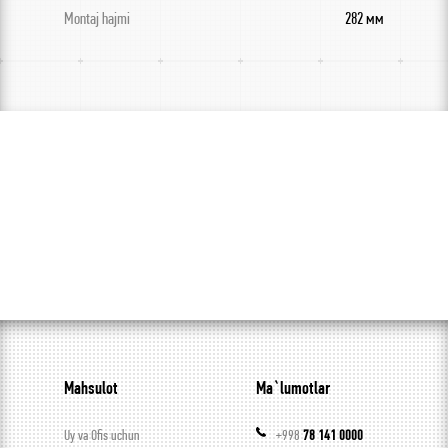
Montaj hajmi
282 мм
Mahsulot
Ma`lumotlar
Uy va Ofis uchun
+998
78 141 0000