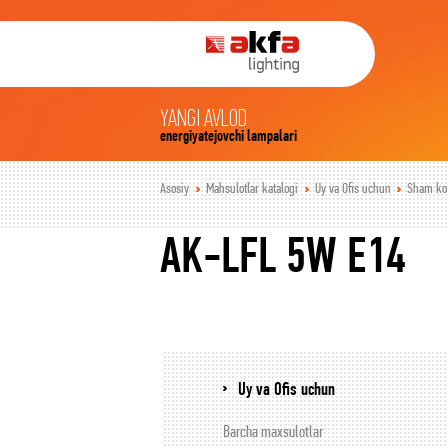
YANGI AVLOD
energiyatejovchi lampalari
Asosiy
Mahsulotlar katalogi
Uy va Ofis uchun
Sham ko’
AK-LFL 5W E14
Uy va Ofis uchun
Barcha maxsulotlar