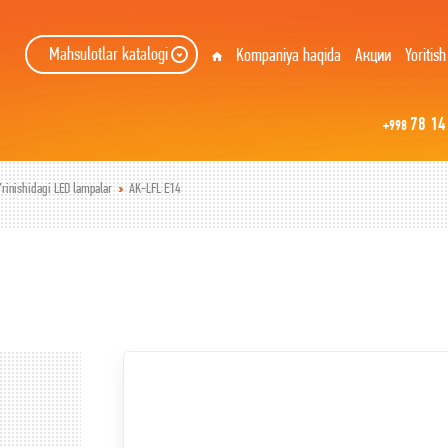
Mahsulotlar katalogi
Kompaniya haqida
Акции
Yoritish
78 14
+998
rinishidagi LED lampalar
AK-LFL E14