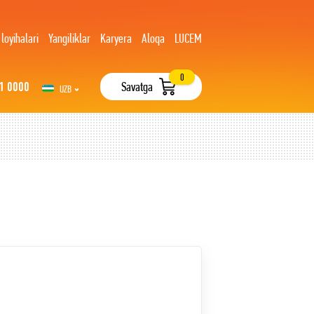
 loyihalari
Yangiliklar
Karyera
Aloqa
LUCEM
0
1 0000
Savatga
UZB
РУС