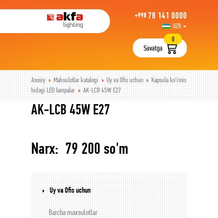
78 141 0000
+998
UZB
РУС
0
Savatga
Asosiy
Mahsulotlar katalogi
Uy va Ofis uchun
Kapsula ko’rinis
hidagi LED lampalar
AK-LCB 45W E27
AK-LCB 45W E27
Narx: 79 200 so'm
Uy va Ofis uchun
Barcha maxsulotlar