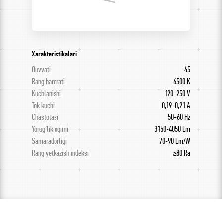
Xarakteristikalari
Quvvati
45
Rang harorati
6500 K
Kuchlanishi
120-250 V
Tok kuchi
0,19-0,21 A
Chastotasi
50-60 Hz
Yorug’lik oqimi
3150-4050 Lm
Samaradorligi
70-90 Lm/W
Rang yetkazish indeksi
≥80 Ra