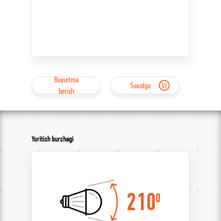
Buyurtma
Savatga
berish
Yoritish burchagi
210
0