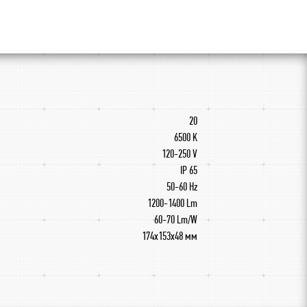
20
6500 K
120-250 V
IP 65
50-60 Hz
1200-1400 Lm
60-70 Lm/W
174x153x48 мм