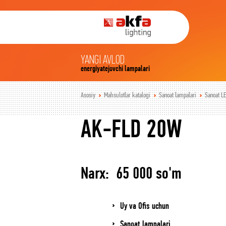
YANGI AVLOD
energiyatejovchi lampalari
Asosiy
Mahsulotlar katalogi
Sanoat lampalari
Sanoat LE
AK-FLD 20W
Narx: 65 000 so'm
Uy va Ofis uchun
Sanoat lampalari