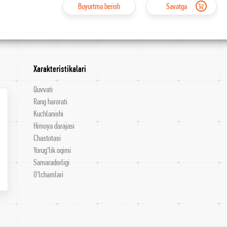
Buyurtma berish
Savatga
Xarakteristikalari
Quvvati
Rang harorati
Kuchlanishi
Himoya darajasi
Chastotasi
Yorug’lik oqimi
Samaradorligi
O’lchamlari