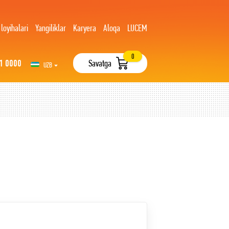
 loyihalari
Yangiliklar
Karyera
Aloqa
LUCEM
0
1 0000
Savatga
UZB
РУС