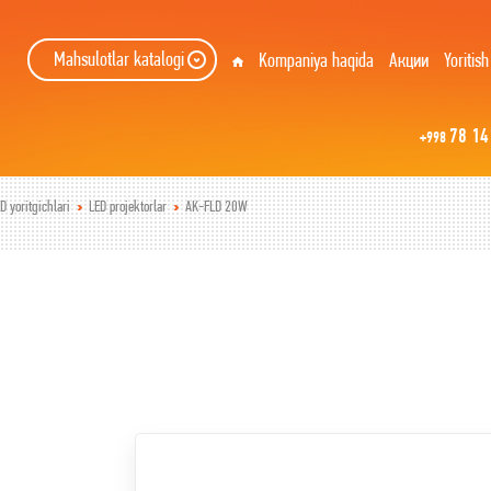
Mahsulotlar katalogi
Kompaniya haqida
Акции
Yoritish
78 14
+998
D yoritgichlari
LED projektorlar
AK-FLD 20W