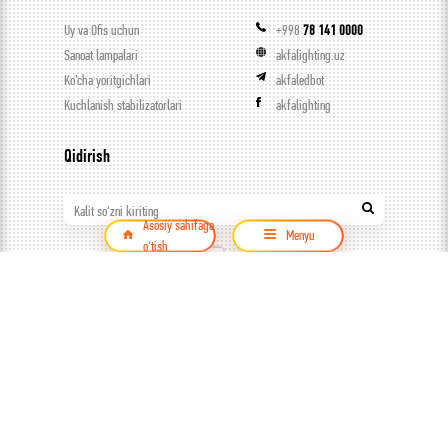
Uy va Ofis uchun
+998
78 141 0000
Sanoat lampalari
akfalighting.uz
Ko’cha yoritgichlari
akfaledbot
Kuchlanish stabilizatorlari
akfalighting
Qidirish
Kalit so'zni kiriting
Asosiy sahifaga
Menyu
o'tish
Mahsulot
© ООО Capital trade, 2026