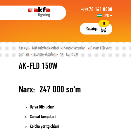
78 141 0000
+998
UZB
РУС
0
Savatga
Asosiy
Mahsulotlar katalogi
Sanoat lampalari
Sanoat LED yorit
gichlari
LED projektorlar
AK-FLD 150W
AK-FLD 150W
Narx: 247 000 so'm
Uy va Ofis uchun
Sanoat lampalari
Ko’cha yoritgichlari