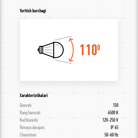
Yoritish burchagi
110
0
Xarakteristikalari
Quvvati
150
Rang harorati
6500 K
Kuchlanishi
120-250 V
Himoya darajasi
IP 65
Chastotasi
50-60 Hz