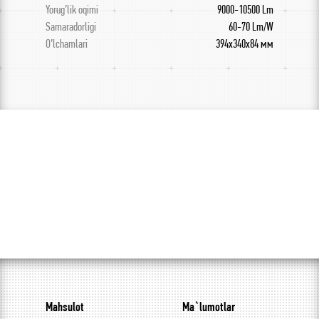
Yorug’lik oqimi
9000-10500 Lm
Samaradorligi
60-70 Lm/W
O’lchamlari
394x340x84 мм
Mahsulot
Ma`lumotlar