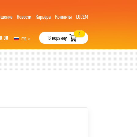
ещение
Новости
Карьера
Контакты
LUCEM
0
0 00
В корзину
РУС
UZB