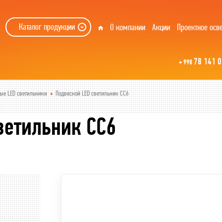
Каталог продукции
О компании
Акции
Проектное осв
78 141 0
+ 998
ые LED светильники
Подвесной LED светильник СС6
ветильник СС6