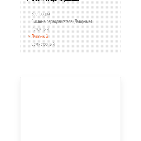
Все товары
Система серводвигателя (Латорные)
Релейный
Латорный
Семисторный