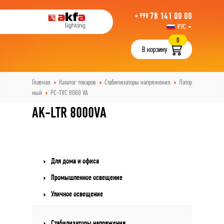
78 141 00 00
+ 998
РУС
UZB
0
В корзину
Главная
Каталог товаров
Стабилизаторы напряжения
Латор
ный
PC-TVC 8000 VA
AK-LTR 8000VA
Для дома и офиса
Промышленное освещение
Уличное освещение
Стабилизаторы напряжения