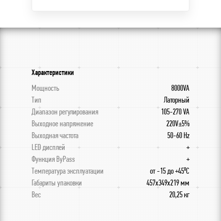
Характеристики
Мощность
8000VA
Тип
Латорный
Диапазон регулирования
105-270 VA
Выходное напряжение
220V±5%
Выходная частота
50-60 Hz
LED дисплей
+
Функция ByPass
+
Температура эксплуатации
от -15 до +45⁰С
Габариты упаковки
457х349х219 мм
Вес
20,25 кг