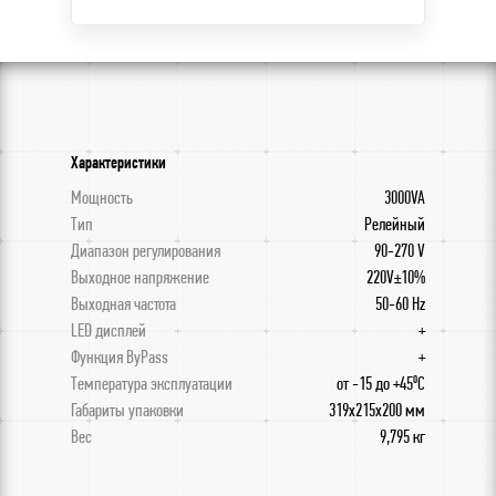
Характеристики
Мощность
3000VA
Тип
Релейный
Диапазон регулирования
90-270 V
Выходное напряжение
220V±10%
Выходная частота
50-60 Hz
LED дисплей
+
Функция ByPass
+
Температура эксплуатации
от -15 до +45⁰С
Габариты упаковки
319х215х200 мм
Вес
9,795 кг