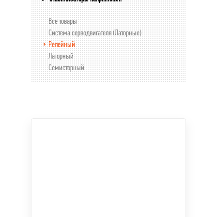
Все товары
Система серводвигателя (Латорные)
Релейный
Латорный
Семисторный