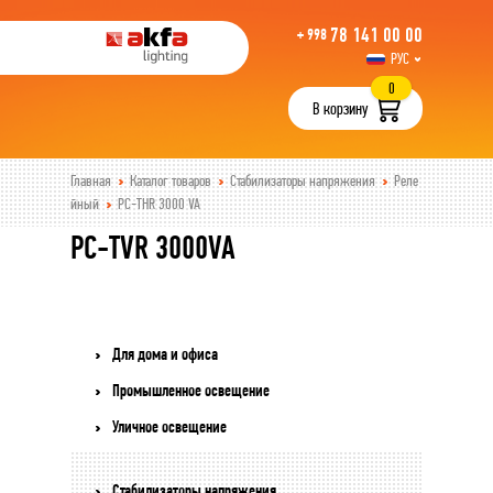
78 141 00 00
+ 998
РУС
UZB
0
В корзину
Главная
Каталог товаров
Стабилизаторы напряжения
Реле
йный
PC-THR 3000 VA
PC-TVR 3000VA
Для дома и офиса
Промышленное освещение
Уличное освещение
Стабилизаторы напряжения