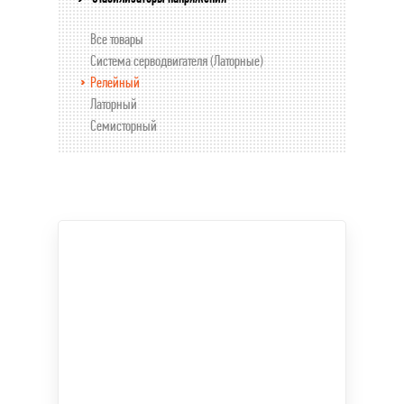
Все товары
Система серводвигателя (Латорные)
Релейный
Латорный
Семисторный