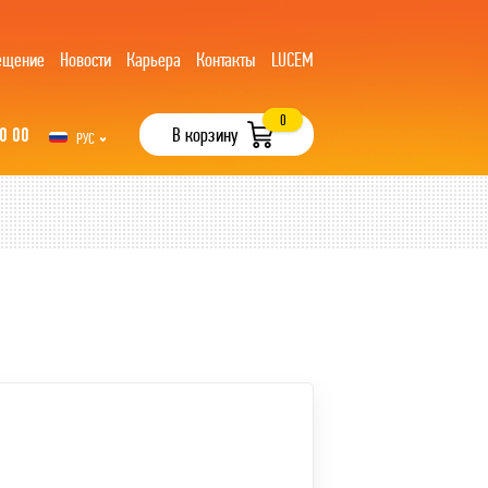
ещение
Новости
Карьера
Контакты
LUCEM
0
0 00
В корзину
РУС
UZB