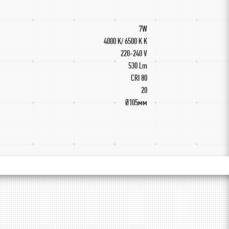
7W
4000 K/ 6500 K K
220-240 V
530 Lm
CRI 80
20
Ø105мм