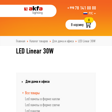
78 141 00 00
+ 998
РУС
UZB
0
В корзину
Главная
Каталог товаров
Для дома и офиса
LED Linear 30W
LED Linear 30W
Для дома и офиса
Все товары
Led лампы в форме капли
Led лампы в форме свечи
Led панели