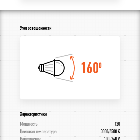
Угол освещенности
160
0
Характеристики
Мощность
120
Цветовая температура
3000/6500 K
Напряжение
100-240 V