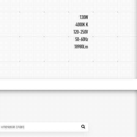
130W
4000K K
120-250V
50-60Hz
18980Lm
 ключевое слово