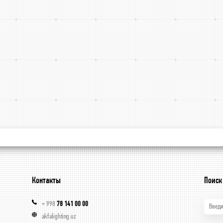
Контакты
Поиск
+ 998
78 141 00 00
Введи
akfalighting.uz