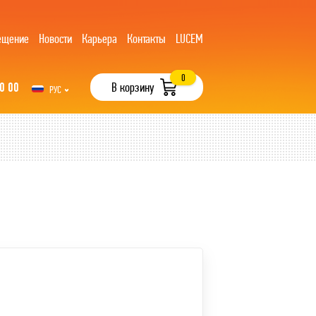
ещение
Новости
Карьера
Контакты
LUCEM
0
0 00
В корзину
РУС
UZB