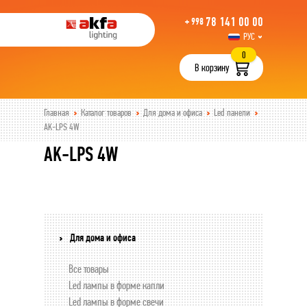
78 141 00 00
+ 998
РУС
UZB
0
В корзину
Главная
Каталог товаров
Для дома и офиса
Led панели
AK-LPS 4W
AK-LPS 4W
Для дома и офиса
Все товары
Led лампы в форме капли
Led лампы в форме свечи