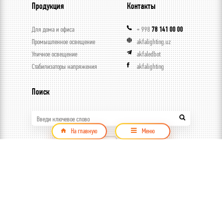
Продукция
Контакты
Для дома и офиса
+ 998
78 141 00 00
Промышленное освещение
akfalighting.uz
Уличное освещение
akfaledbot
Стабилизаторы напряжения
akfalighting
Поиск
Введи ключевое слово
На главную
Меню
Продукция
© ООО Capital trade, 2026