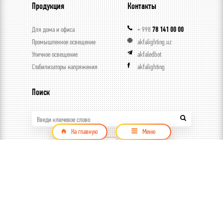
Продукция
Контакты
Для дома и офиса
+ 998
78 141 00 00
Промышленное освещение
akfalighting.uz
Уличное освещение
akfaledbot
Стабилизаторы напряжения
akfalighting
Поиск
Введи ключевое слово
На главную
Меню
Продукция
© ООО Capital trade, 2026