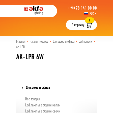
78 141 00 00
+ 998
РУС
UZB
0
В корзину
Главная
Каталог товаров
Для дома и офиса
Led панели
AK-LPR
AK-LPR 6W
Для дома и офиса
Все товары
Led лампы в форме капли
Led лампы в форме свечи