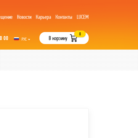
ещение
Новости
Карьера
Контакты
LUCEM
0
0 00
В корзину
РУС
UZB