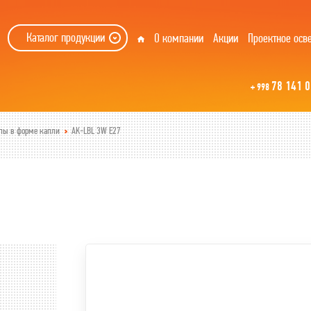
Каталог продукции
О компании
Акции
Проектное осв
78 141 0
+ 998
пы в форме капли
AK-LBL 3W E27