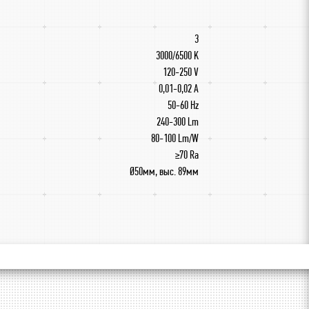
3
3000/6500 K
120-250 V
0,01-0,02 A
50-60 Hz
240-300 Lm
80-100 Lm/W
≥70 Ra
Ø50мм, выс. 89мм