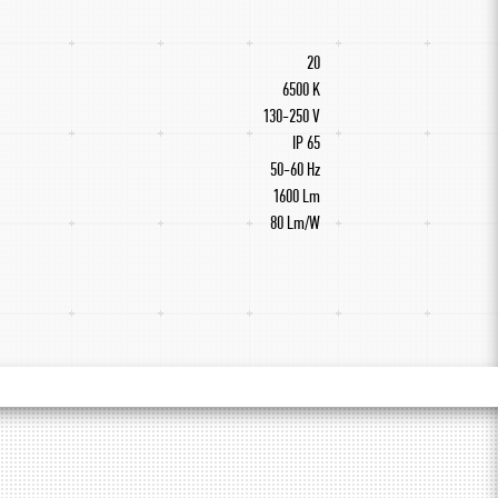
20
6500 K
130-250 V
IP 65
50-60 Hz
1600 Lm
80 Lm/W