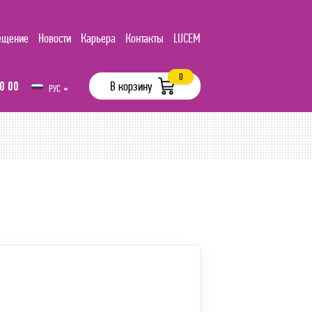
ещение
Новости
Карьера
Контакты
LUCEM
0
0 00
В корзину
РУС
UZB