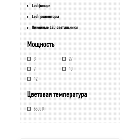
Led фонари
Led прожекторы
Линейные LED светильники
Мощность
3
27
7
10
12
Цветовая температура
6500 K