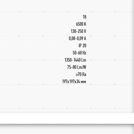
18
6500 K
130-250 V
0,08-0,09 A
IP 20
50-60 Hz
1350-1440 Lm
75-80 Lm/W
≥70 Ra
197х197х34 мм