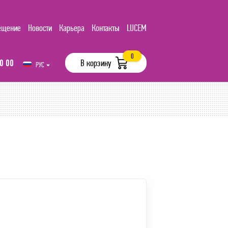
ещение
Новости
Карьера
Контакты
LUCEM
0
0 00
В корзину
РУС
UZB