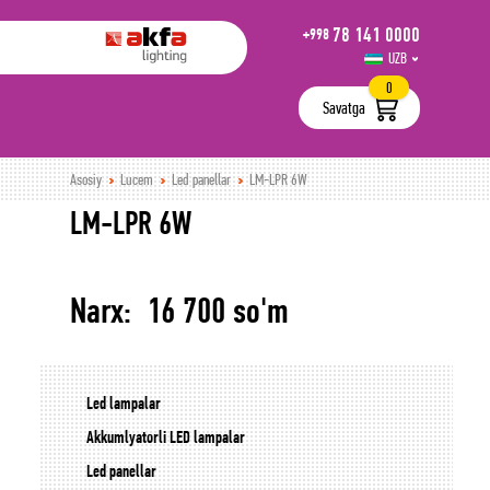
78 141 0000
+998
UZB
РУС
0
Savatga
Asosiy
Lucem
Led panellar
LM-LPR 6W
LM-LPR 6W
Narx: 16 700 so'm
Led lampalar
Akkumlyatorli LED lampalar
Led panellar