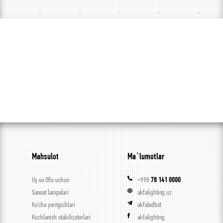
Mahsulot
Ma`lumotlar
Uy va Ofis uchun
+998
78 141 0000
Sanoat lampalari
akfalighting.uz
Ko’cha yoritgichlari
akfaledbot
Kuchlanish stabilizatorlari
akfalighting