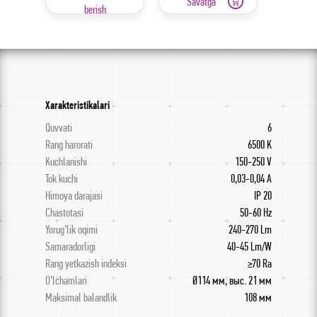
Savatga
berish
Xarakteristikalari
Quvvati
6
Rang harorati
6500 K
Kuchlanishi
150-250 V
Tok kuchi
0,03-0,04 A
Himoya darajasi
IP 20
Chastotasi
50-60 Hz
Yorug’lik oqimi
240-270 Lm
Samaradorligi
40-45 Lm/W
Rang yetkazish indeksi
≥70 Ra
O’lchamlari
Ø114 мм, выс. 21 мм
Maksimal balandlik
108 мм