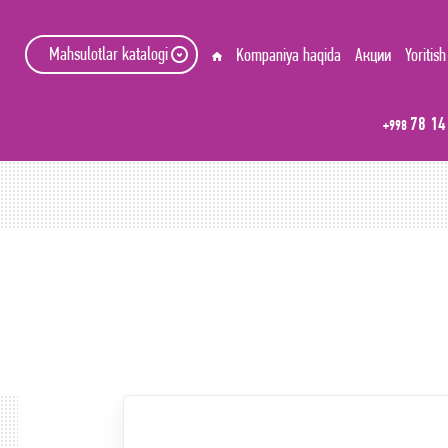
Mahsulotlar katalogi
Kompaniya haqida
Акции
Yoritish
78 14
+998