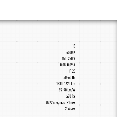
18
6500 K
150-250 V
0,08-0,09 A
IP 20
50-60 Hz
1530-1620 Lm
85-90 Lm/W
≥70 Ra
Ø222 мм, выс. 21 мм
206 мм