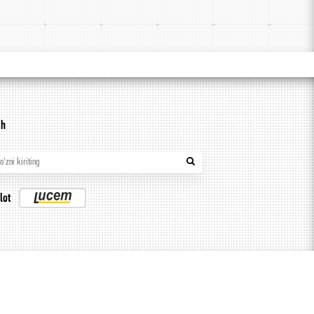
sh
so'zni kiriting
lot