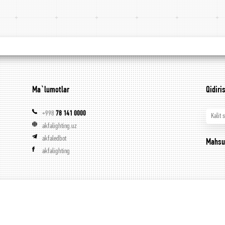
Ma`lumotlar
Qidiri
+998
78 141 0000
Kalit 
akfalighting.uz
akfaledbot
Mahsu
akfalighting