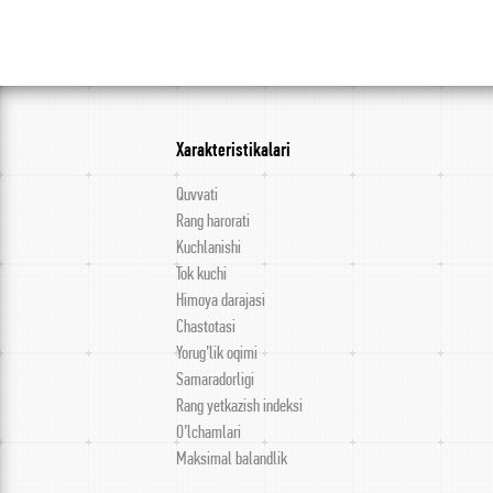
Xarakteristikalari
Quvvati
Rang harorati
Kuchlanishi
Tok kuchi
Himoya darajasi
Chastotasi
Yorug’lik oqimi
Samaradorligi
Rang yetkazish indeksi
O’lchamlari
Maksimal balandlik