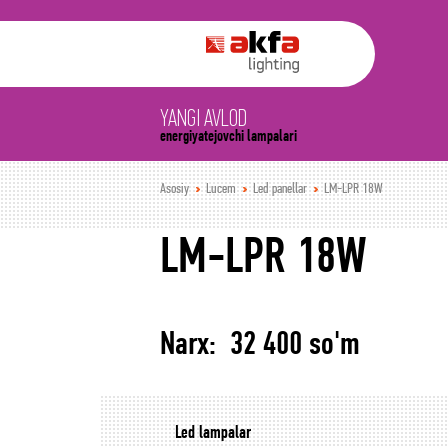
YANGI AVLOD
energiyatejovchi lampalari
Asosiy
Lucem
Led panellar
LM-LPR 18W
LM-LPR 18W
Narx: 32 400 so'm
Led lampalar