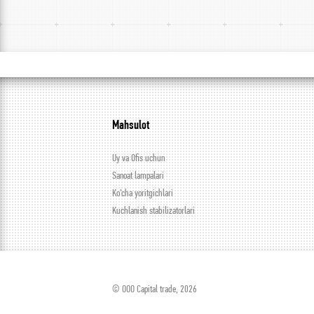
Mahsulot
Uy va Ofis uchun
Sanoat lampalari
Ko’cha yoritgichlari
Kuchlanish stabilizatorlari
© ООО Capital trade, 2026