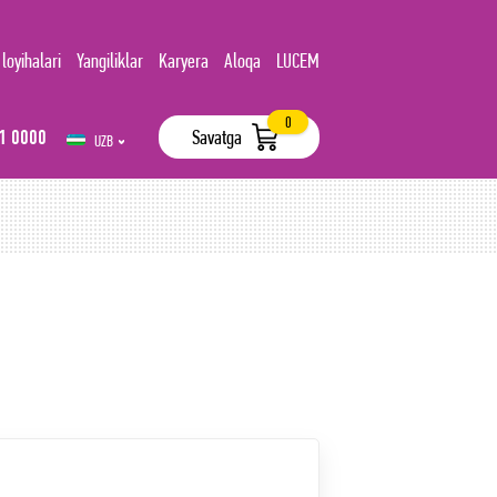
 loyihalari
Yangiliklar
Karyera
Aloqa
LUCEM
0
1 0000
Savatga
UZB
РУС