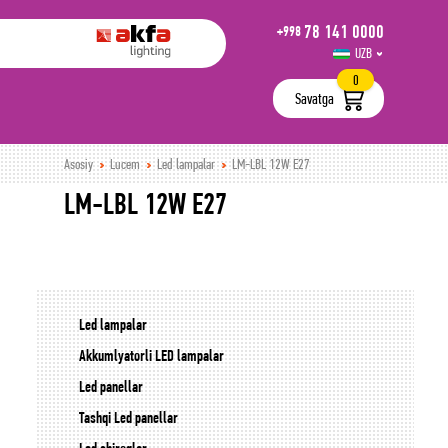
78 141 0000
+998
UZB
РУС
0
Savatga
Asosiy
Lucem
Led lampalar
LM-LBL 12W E27
LM-LBL 12W E27
Led lampalar
Akkumlyatorli LED lampalar
Led panellar
Tashqi Led panellar