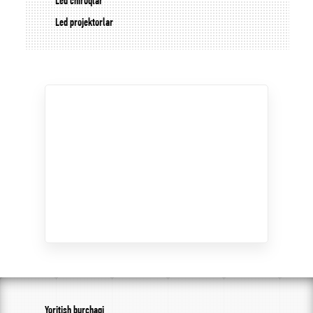
Led chiroqlar
Led projektorlar
Yoritish burchagi