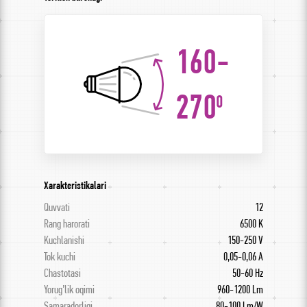
160-
270
0
Xarakteristikalari
Quvvati
12
Rang harorati
6500 K
Kuchlanishi
150-250 V
Tok kuchi
0,05-0,06 А
Chastotasi
50-60 Hz
Yorug’lik oqimi
960-1200 Lm
Samaradorligi
80-100 Lm/W