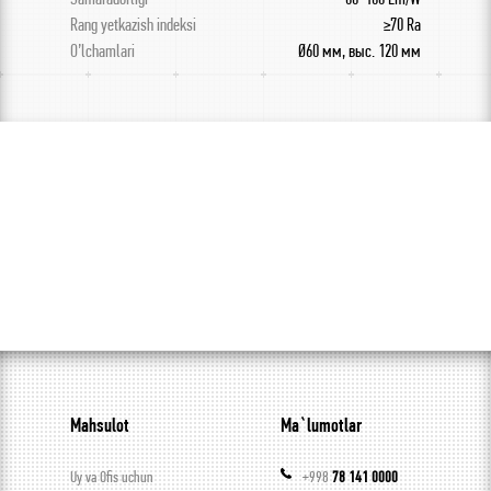
Rang yetkazish indeksi
≥70 Ra
O’lchamlari
Ø60 мм, выс. 120 мм
Mahsulot
Ma`lumotlar
Uy va Ofis uchun
+998
78 141 0000