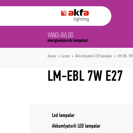
YANGI AVLOD
energiyatejovchi lampalari
Asosiy
Lucem
Akkumlyatorli LED lampalar
LM-EBL 7W
LM-EBL 7W E27
Led lampalar
Akkumlyatorli LED lampalar