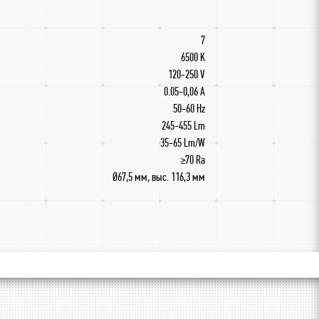
7
6500 K
120-250 V
0.05-0,06 А
50-60 Hz
245-455 Lm
35-65 Lm/W
≥70 Ra
Ø67,5 мм, выс. 116,3 мм