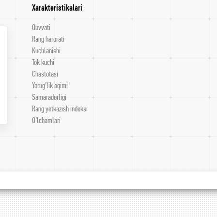
Xarakteristikalari
Quvvati
Rang harorati
Kuchlanishi
Tok kuchi
Chastotasi
Yorug’lik oqimi
Samaradorligi
Rang yetkazish indeksi
O’lchamlari