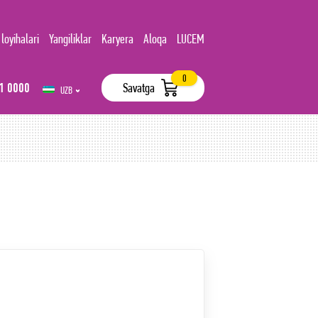
 loyihalari
Yangiliklar
Karyera
Aloqa
LUCEM
0
1 0000
Savatga
UZB
РУС