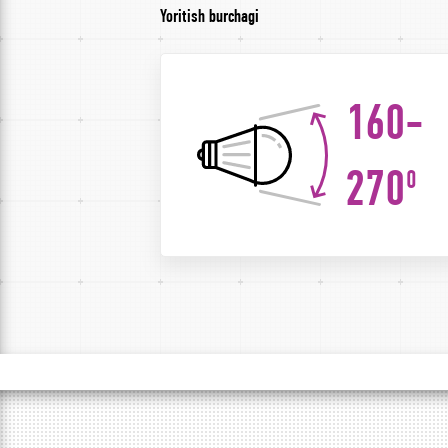
Yoritish burchagi
160-
270
0