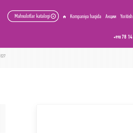
Mahsulotlar katalogi
Kompaniya haqida
Акции
Yoritish
78 14
+998
 E27