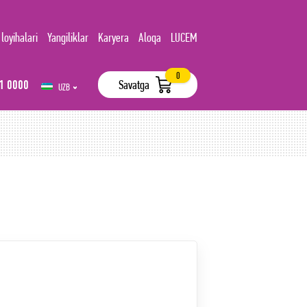
 loyihalari
Yangiliklar
Karyera
Aloqa
LUCEM
0
1 0000
Savatga
UZB
РУС