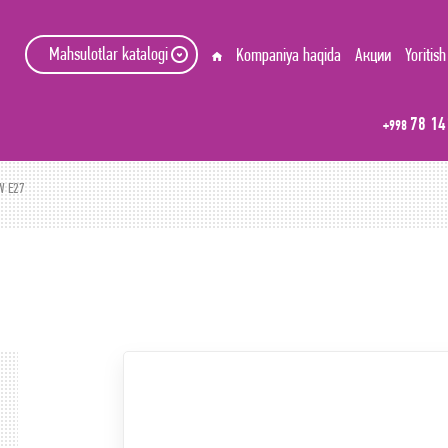
Mahsulotlar katalogi
Kompaniya haqida
Акции
Yoritish
78 14
+998
W E27