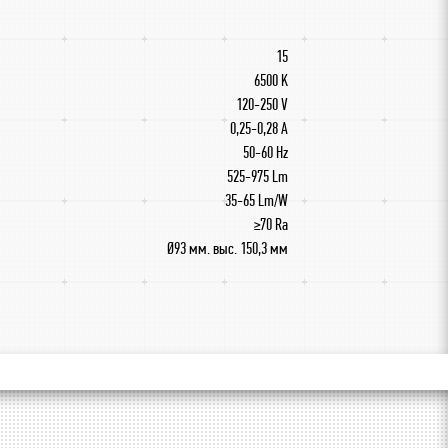
15
6500 K
120-250 V
0,25-0,28 A
50-60 Hz
525-975 Lm
35-65 Lm/W
≥70 Ra
Ø93 мм. выс. 150,3 мм