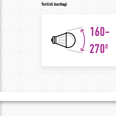
Yoritish burchagi
160-
270
0