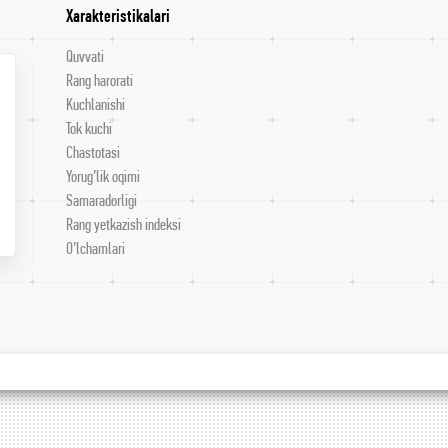
Xarakteristikalari
Quvvati
Rang harorati
Kuchlanishi
Tok kuchi
Chastotasi
Yorug’lik oqimi
Samaradorligi
Rang yetkazish indeksi
O’lchamlari