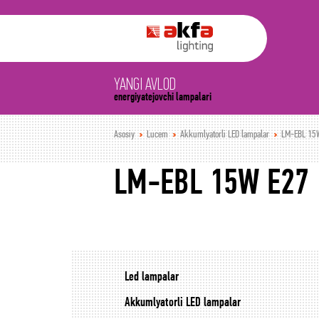
YANGI AVLOD
energiyatejovchi lampalari
Asosiy
Lucem
Akkumlyatorli LED lampalar
LM-EBL 15
LM-EBL 15W E27
Led lampalar
Akkumlyatorli LED lampalar