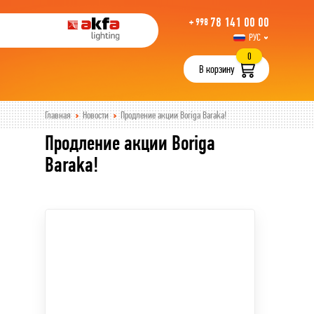
78 141 00 00
+ 998
РУС
UZB
0
В корзину
Главная
Новости
Продление акции Boriga Baraka!
Продление акции Boriga
Baraka!