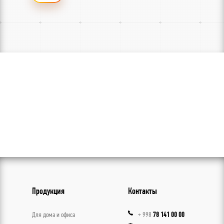
+998 78 141 00
00
И на нашем
официальном
сайте:
akfalighting.uz
Продукция
Контакты
Для дома и офиса
+ 998
78 141 00 00